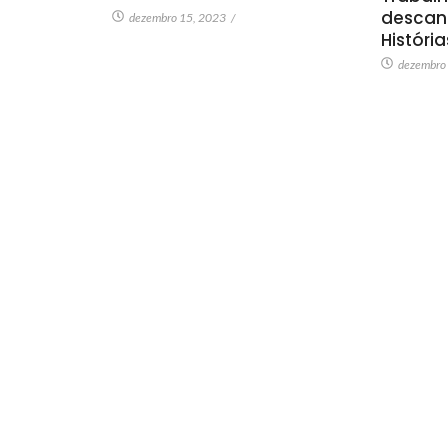
descan
dezembro 15, 2023
/
Históri
dezembro