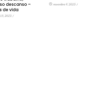
so descanso –
novembro 9, 2023
/
as de vida
 15, 2023
/