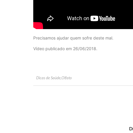
Precisamos ajudar quem sofre deste mal.
Vídeo publicado em 26/06/2018.
Dicas de Saúde
,
Olfato
D