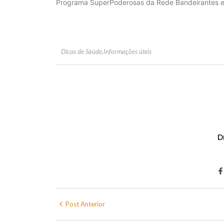
Programa SuperPoderosas da Rede Bandeirantes e
Dicas de Saúde
,
Informações úteis
D
Post Anterior