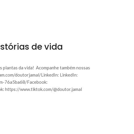
stórias de vida
das plantas da vida! Acompanhe também nossas
ram.com/doutorjamal/LinkedIn: LinkedIn:
zam-76a5ba68/Facebook:
: https://www.tiktok.com/@doutor.jamal