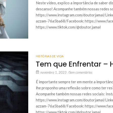
Neste vídeo, explico a importância de saber d
descanso! Acompanhe também nossas redes soc
https://www.instagram.com/doutorjamal/Linked
azzam-76a5ba68/Facebook: https://www.fac
https://www.tiktok.com/@doutor.jamal
HISTÓRIAS DE VIDA
Tem que Enfrentar – H
novembro 1, 2023
/
Sem comentários
É importante sempre ter em mente a importânci
lhe proponho uma reflexão sobre como ter resi
Acompanhe também nossas redes sociais: Inst
https://www.instagram.com/doutorjamal/Linked
azzam-76a5ba68/Facebook: https://www.fac
https://www.tiktok.com/@doutor.jamal