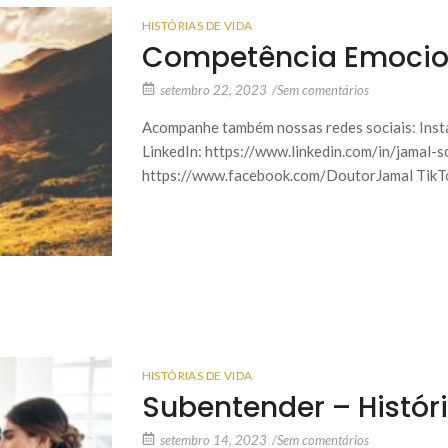
HISTÓRIAS DE VIDA
Competência Emociona
setembro 22, 2023
/
Sem comentários
Acompanhe também nossas redes sociais: Inst
LinkedIn: https://www.linkedin.com/in/jamal-
https://www.facebook.com/DoutorJamal TikTo
HISTÓRIAS DE VIDA
Subentender – Histór
setembro 14, 2023
/
Sem comentários