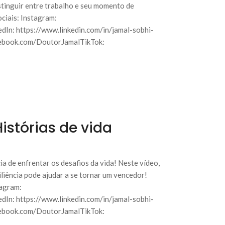
istinguir entre trabalho e seu momento de
iais: Instagram:
In: https://www.linkedin.com/in/jamal-sobhi-
ebook.com/DoutorJamalTikTok:
istórias de vida
a de enfrentar os desafios da vida! Neste vídeo,
liência pode ajudar a se tornar um vencedor!
agram:
In: https://www.linkedin.com/in/jamal-sobhi-
ebook.com/DoutorJamalTikTok: