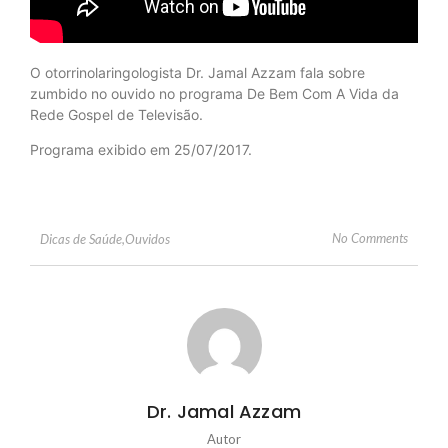
O otorrinolaringologista Dr. Jamal Azzam fala sobre
zumbido no ouvido no programa De Bem Com A Vida da
Rede Gospel de Televisão.
Programa exibido em 25/07/2017.
No Comments
Dicas de Saúde
,
Ouvidos
Dr. Jamal Azzam
Autor