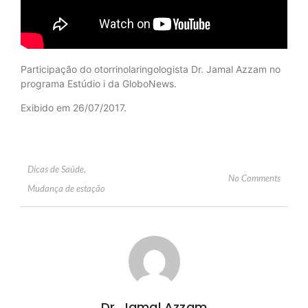
Participação do otorrinolaringologista Dr. Jamal Azzam no
programa Estúdio i da GloboNews.
Exibido em 26/07/2017.
Dicas de Saúde
,
No Comments
Mudança de estação
Dr. Jamal Azzam