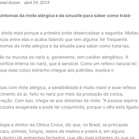
Jamal Azzam
abril 24, 2019
-
intomas da rinite alérgica e da sinusite para saber como tratá-
s, ainda mais porque a primeira pode desencadear a segunda. Muitas
nças entre elas e acaba falando que tem alguma ‘ite’ frequente.
tomas da rinite alérgica e da sinusite para saber como tratá-las.
ão na mucosa do nariz e, geralmente, tem caráter alergênico. A
perfície interna do nariz, que é sensível. Como um reflexo natural do
r que esse corpo estranho chegue aos pulmões, explica o
s com rinite alérgica, a sensibilidade é muito maior e esse reflexo
cimento do ar, feito no nariz por meio da produção de coriza,
ção. Com isso, chega-se aos sintomas da rinite. “A pessoa espirra
 coceira exagerada e pode ter conjuntivite, porque o olho está ligado
gia e diretor da Clínica Croce, diz que, no Brasil, os principais
caro, animais, fungos, restos de insetos e poeira e, em alguns
a dentro de ambientes fechados, que são mais irritantes do que os