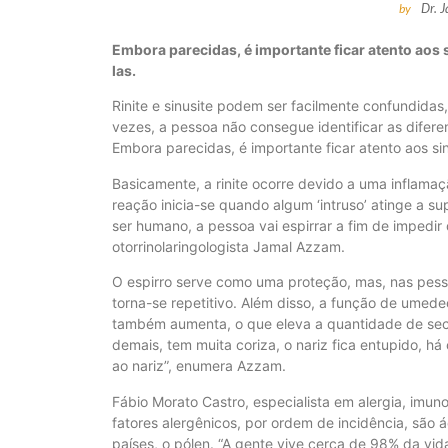
Dr. 
by
Embora parecidas, é importante ficar atento aos s
las.
Rinite e sinusite podem ser facilmente confundida
vezes, a pessoa não consegue identificar as difere
Embora parecidas, é importante ficar atento aos sin
Basicamente, a rinite ocorre devido a uma inflamaç
reação inicia-se quando algum ‘intruso’ atinge a su
ser humano, a pessoa vai espirrar a fim de impedi
otorrinolaringologista Jamal Azzam.
O espirro serve como uma proteção, mas, nas pessoa
torna-se repetitivo. Além disso, a função de umede
também aumenta, o que eleva a quantidade de secre
demais, tem muita coriza, o nariz fica entupido, há
ao nariz”, enumera Azzam.
Fábio Morato Castro, especialista em alergia, imunolo
fatores alergênicos, por ordem de incidência, são á
países, o pólen. “A gente vive cerca de 98% da vid