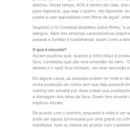
abertos. Desse tempo, 60% é dentro de casa, dos q
para higienizar, que seja o quarto. Vai depender d
poeira e usar aspiradores com filtros de água”, orie
Segundo o IV Consenso Brasileiro sobre Rinite, “o q
alérgica. Além dos sintomas característicos (espirro
pessoal e familiar é fundamental, assim como a ide
O que é sinusite?
Azzam explicou que, quando a rinite induz à produ
face, cavidades que são uma extensão do nariz. “O c
demais e o nariz ficar inchado, vai reter secreção e
Em alguns casos, as pessoas podem ter rinite e não
muita produção de coriza sem que seja possível dr
maioria tem sinusite por duas coisas que predispõe
a drenagem dos seios da face. Quem tem sinusite o
explicou Azzam.
De acordo com o otorrino, enquanto a rinite é um qua
pode ser aguda (provocada por uma gripe) ou crôni
manifestar mais ou menos de acordo com o ambien