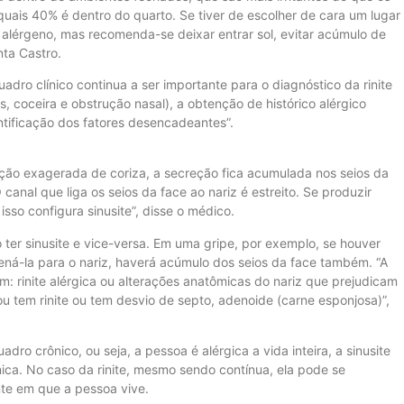
uais 40% é dentro do quarto. Se tiver de escolher de cara um lugar
o alérgeno, mas recomenda-se deixar entrar sol, evitar acúmulo de
nta Castro.
uadro clínico continua a ser importante para o diagnóstico da rinite
s, coceira e obstrução nasal), a obtenção de histórico alérgico
ntificação dos fatores desencadeantes”.
ção exagerada de coriza, a secreção fica acumulada nos seios da
anal que liga os seios da face ao nariz é estreito. Se produzir
 isso configura sinusite”, disse o médico.
 ter sinusite e vice-versa. Em uma gripe, por exemplo, se houver
ená-la para o nariz, haverá acúmulo dos seios da face também. “A
m: rinite alérgica ou alterações anatômicas do nariz que prejudicam
u tem rinite ou tem desvio de septo, adenoide (carne esponjosa)”,
dro crônico, ou seja, a pessoa é alérgica a vida inteira, a sinusite
ca. No caso da rinite, mesmo sendo contínua, ela pode se
te em que a pessoa vive.