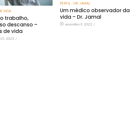
PERFIL - DR. JAMAL
Um médico observador da
DE VIDA
vida – Dr. Jamal
o trabalho,
so descanso –
novembro 9, 2023
/
as de vida
 15, 2023
/