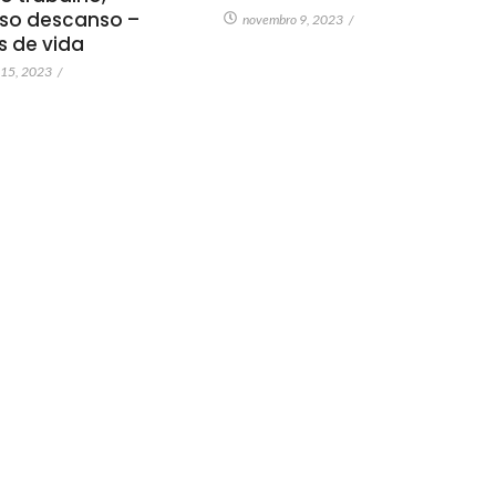
so descanso –
novembro 9, 2023
/
as de vida
 15, 2023
/