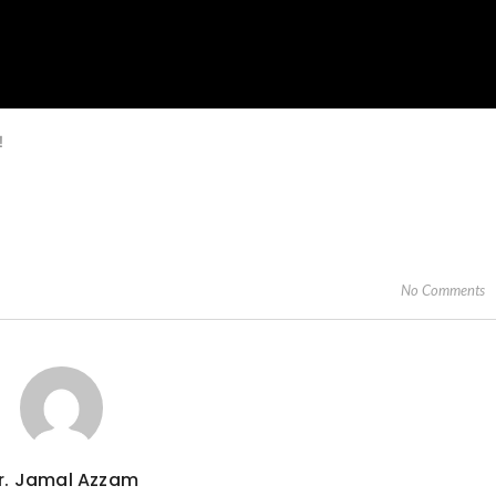
!
No Comments
r. Jamal Azzam