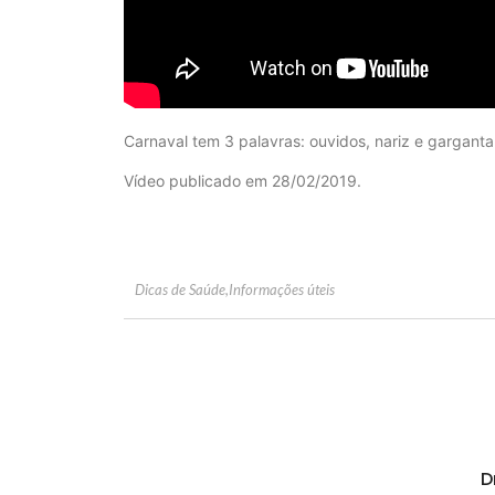
Carnaval tem 3 palavras: ouvidos, nariz e garganta
Vídeo publicado em 28/02/2019.
Dicas de Saúde
,
Informações úteis
D