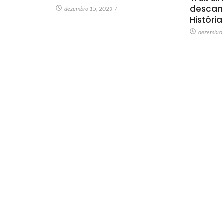
descan
dezembro 15, 2023
/
Históri
dezembro