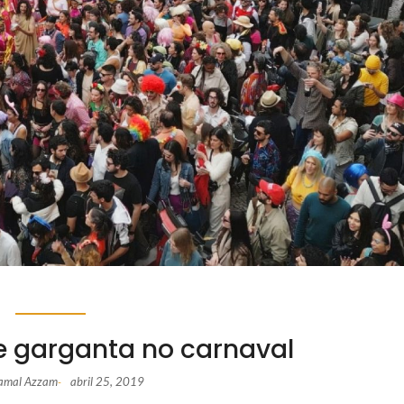
 e garganta no carnaval
Jamal Azzam
abril 25, 2019
-