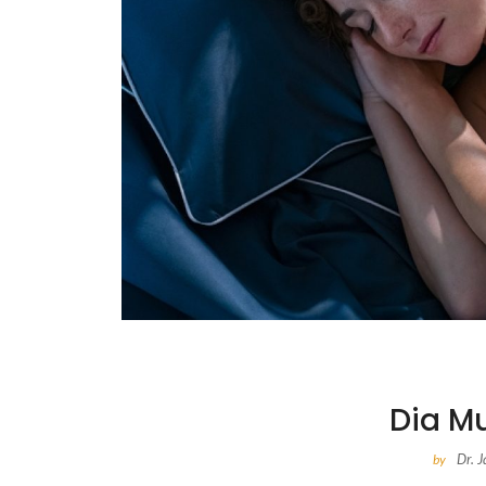
Dia M
Dr. 
by