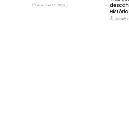
descan
dezembro 15, 2023
/
Históri
dezembro