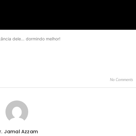
rtância dele… dormindo melhor!
No Comments
r. Jamal Azzam