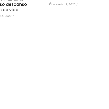
so descanso –
novembro 9, 2023
/
as de vida
 15, 2023
/