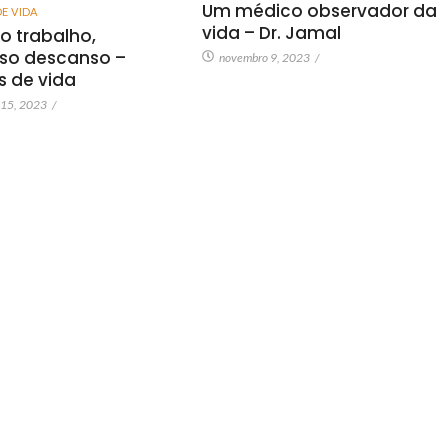
Um médico observador da
DE VIDA
vida – Dr. Jamal
o trabalho,
so descanso –
novembro 9, 2023
/
as de vida
 15, 2023
/