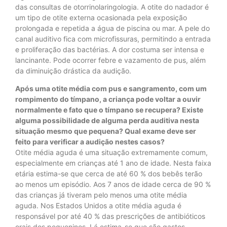
das consultas de otorrinolaringologia. A otite do nadador é
um tipo de otite externa ocasionada pela exposição
prolongada e repetida a água de piscina ou mar. A pele do
canal auditivo fica com microfissuras, permitindo a entrada
e proliferação das bactérias. A dor costuma ser intensa e
lancinante. Pode ocorrer febre e vazamento de pus, além
da diminuição drástica da audição.
Após uma otite média com pus e sangramento, com um
rompimento do tímpano, a criança pode voltar a ouvir
normalmente e fato que o tímpano se recupera? Existe
alguma possibilidade de alguma perda auditiva nesta
situação mesmo que pequena? Qual exame deve ser
feito para verificar a audição nestes casos?
Otite média aguda é uma situação extremamente comum,
especialmente em crianças até 1 ano de idade. Nesta faixa
etária estima-se que cerca de até 60 % dos bebês terão
ao menos um episódio. Aos 7 anos de idade cerca de 90 %
das crianças já tiveram pelo menos uma otite média
aguda. Nos Estados Unidos a otite média aguda é
responsável por até 40 % das prescrições de antibióticos
orais dos pequeninos. Lá estima-se que são gastos