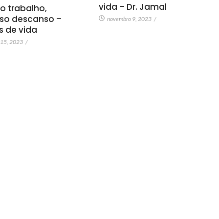
vida – Dr. Jamal
o trabalho,
so descanso –
novembro 9, 2023
/
as de vida
 15, 2023
/