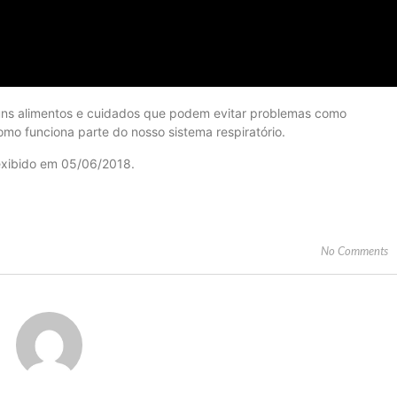
guns alimentos e cuidados que podem evitar problemas como
mo funciona parte do nosso sistema respiratório.
xibido em 05/06/2018.
No Comments