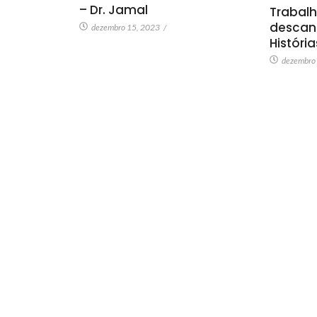
– Dr. Jamal
Trabalh
descan
dezembro 15, 2023
/
Históri
dezembro