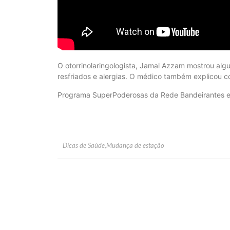
O otorrinolaringologista, Jamal Azzam mostrou al
resfriados e alergias. O médico também explicou co
Programa SuperPoderosas da Rede Bandeirantes e
Dicas de Saúde
,
Mudança de estação