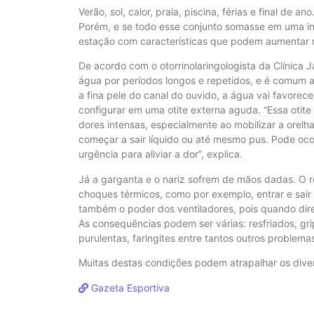
Verão, sol, calor, praia, piscina, férias e final de
Porém, e se todo esse conjunto somasse em uma in
estação com características que podem aumentar mu
De acordo com o otorrinolaringologista da Clínica
água por períodos longos e repetidos, e é comum a
a fina pele do canal do ouvido, a água vai favorec
configurar em uma otite externa aguda. “Essa oti
dores intensas, especialmente ao mobilizar a orel
começar a sair líquido ou até mesmo pus. Pode oco
urgência para aliviar a dor”, explica.
Já a garganta e o nariz sofrem de mãos dadas. O 
choques térmicos, como por exemplo, entrar e sai
também o poder dos ventiladores, pois quando dir
As consequências podem ser várias: resfriados, grip
purulentas, faringites entre tantos outros problemas
Muitas destas condições podem atrapalhar os diver
Gazeta Esportiva