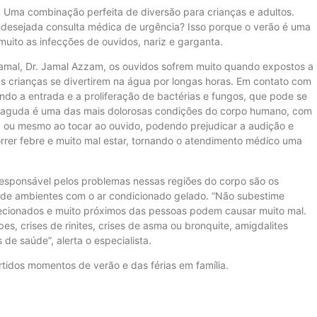
 ano. Uma combinação perfeita de diversão para crianças e adultos.
desejada consulta médica de urgência? Isso porque o verão é uma
ito as infecções de ouvidos, nariz e garganta.
 Jamal, Dr. Jamal Azzam, os ouvidos sofrem muito quando expostos a
s crianças se divertirem na água por longas horas. Em contato com
endo a entrada e a proliferação de bactérias e fungos, que pode se
te aguda é uma das mais dolorosas condições do corpo humano, com
ha ou mesmo ao tocar ao ouvido, podendo prejudicar a audição e
rrer febre e muito mal estar, tornando o atendimento médico uma
responsável pelos problemas nessas regiões do corpo são os
r de ambientes com o ar condicionado gelado. “Não subestime
ecionados e muito próximos das pessoas podem causar muito mal.
es, crises de rinites, crises de asma ou bronquite, amigdalites
 de saúde”, alerta o especialista.
tidos momentos de verão e das férias em família.