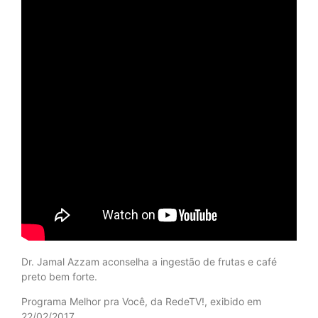
Dr. Jamal Azzam aconselha a ingestão de frutas e café
preto bem forte.
Programa Melhor pra Você, da RedeTV!, exibido em
22/02/2017.