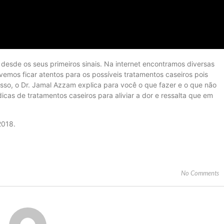
esde os seus primeiros sinais. Na internet encontramos diversas
evemos ficar atentos para os possíveis tratamentos caseiros pois
 isso, o Dr. Jamal Azzam explica para você o que fazer e o que não
icas de tratamentos caseiros para aliviar a dor e ressalta que em
2018.
No Comments