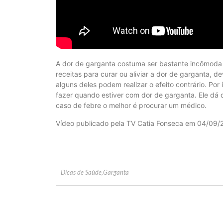
A dor de garganta costuma ser bastante incômoda d
receitas para curar ou aliviar a dor de garganta, d
alguns deles podem realizar o efeito contrário. Por
fazer quando estiver com dor de garganta. Ele dá d
caso de febre o melhor é procurar um médico.
Vídeo publicado pela TV Catia Fonseca em 04/09/
Dicas de Saúde
,
Garganta