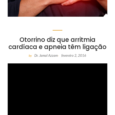
Otorrino diz que arritmia
cardíaca e apneia têm ligação
Dr. Jamal Azzam
fevereiro 2, 2016
by
-