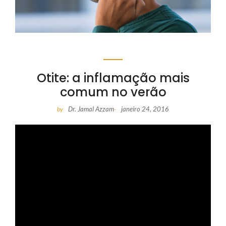
Otite: a inflamação mais
comum no verão
Dr. Jamal Azzam
janeiro 24, 2016
by
-