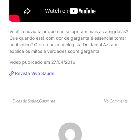
Você já ouviu falar que não se operam mais as amígdalas?
Que quando está com dor de garganta é essencial tomar
antibiótico? O otorrinolaringologista Dr. Jamal Azzam
explica os mitos e verdades sobre garganta.
Vídeo publicado em 27/04/2016.
Revista Viva Saúde
No Comments
Dicas de Saúde
,
Garganta