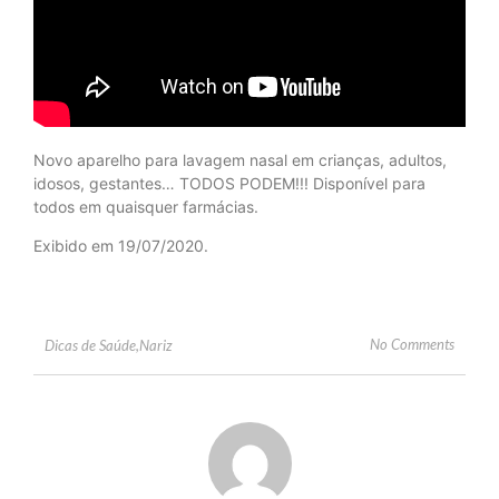
Novo aparelho para lavagem nasal em crianças, adultos,
idosos, gestantes… TODOS PODEM!!! Disponível para
todos em quaisquer farmácias.
Exibido em 19/07/2020.
No Comments
Dicas de Saúde
,
Nariz