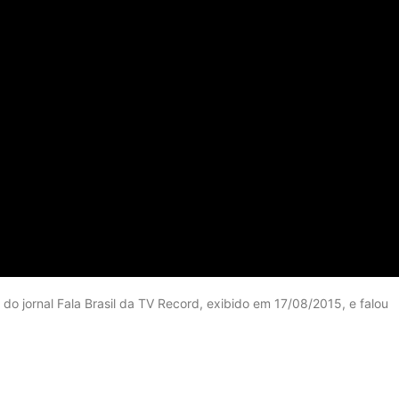
 do jornal Fala Brasil da TV Record, exibido em 17/08/2015, e falou