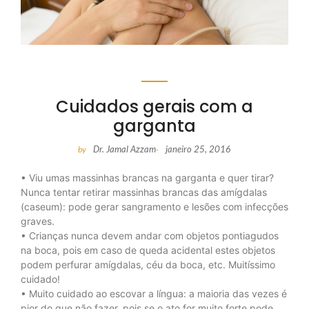
Cuidados gerais com a
garganta
Dr. Jamal Azzam
janeiro 25, 2016
by
-
• Viu umas massinhas brancas na garganta e quer tirar?
Nunca tentar retirar massinhas brancas das amígdalas
(caseum): pode gerar sangramento e lesões com infecções
graves.
• Crianças nunca devem andar com objetos pontiagudos
na boca, pois em caso de queda acidental estes objetos
podem perfurar amígdalas, céu da boca, etc. Muitíssimo
cuidado!
• Muito cuidado ao escovar a língua: a maioria das vezes é
pior do que não fazer, pois se o ato for muito forte pode