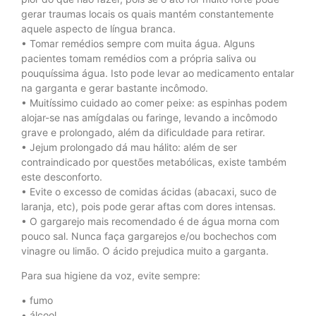
gerar traumas locais os quais mantém constantemente
aquele aspecto de língua branca.
• Tomar remédios sempre com muita água. Alguns
pacientes tomam remédios com a própria saliva ou
pouquíssima água. Isto pode levar ao medicamento entalar
na garganta e gerar bastante incômodo.
• Muitíssimo cuidado ao comer peixe: as espinhas podem
alojar-se nas amígdalas ou faringe, levando a incômodo
grave e prolongado, além da dificuldade para retirar.
• Jejum prolongado dá mau hálito: além de ser
contraindicado por questões metabólicas, existe também
este desconforto.
• Evite o excesso de comidas ácidas (abacaxi, suco de
laranja, etc), pois pode gerar aftas com dores intensas.
• O gargarejo mais recomendado é de água morna com
pouco sal. Nunca faça gargarejos e/ou bochechos com
vinagre ou limão. O ácido prejudica muito a garganta.
Para sua higiene da voz, evite sempre:
• fumo
• álcool