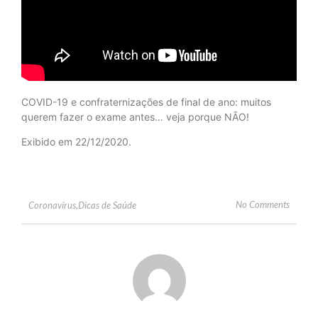
COVID-19 e confraternizações de final de ano: muitos
querem fazer o exame antes… veja porque NÃO!
Exibido em 22/12/2020.
No Comments
Coronavírus
,
Dicas de Saúde