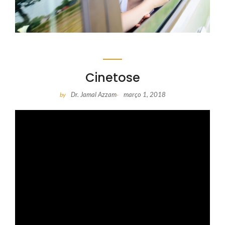
Cinetose
Dr. Jamal Azzam
março 1, 2018
by
-