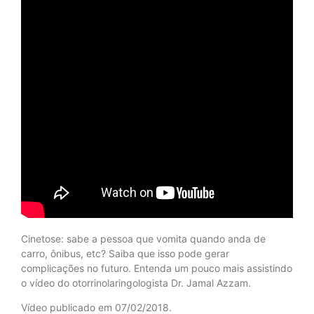
Cinetose: sabe a pessoa que vomita quando anda de
carro, ônibus, etc? Saiba que isso pode gerar
complicações no futuro. Entenda um pouco mais assistindo
o vídeo do otorrinolaringologista Dr. Jamal Azzam.
Vídeo publicado em 07/02/2018.