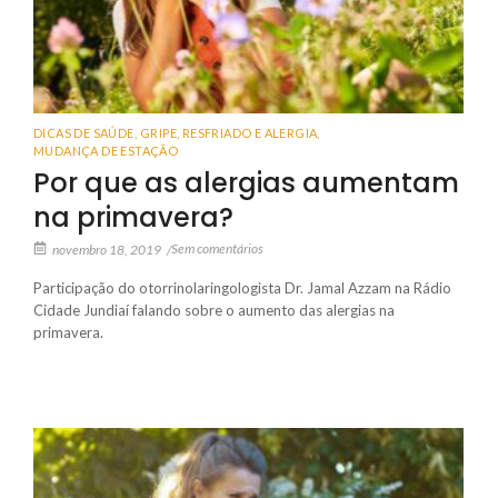
DICAS DE SAÚDE
,
GRIPE, RESFRIADO E ALERGIA
,
MUDANÇA DE ESTAÇÃO
Por que as alergias aumentam
na primavera?
Sem comentários
novembro 18, 2019
/
Participação do otorrinolaringologista Dr. Jamal Azzam na Rádio
Cidade Jundiaí falando sobre o aumento das alergias na
primavera.