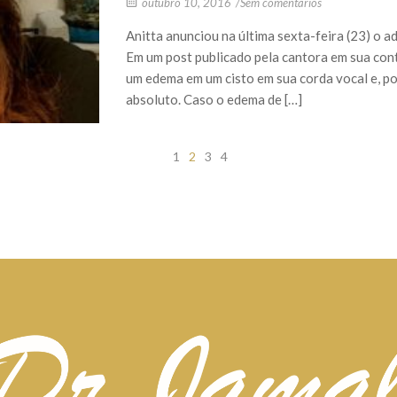
outubro 10, 2016
/
Sem comentários
Anitta anunciou na última sexta-feira (23) o 
Em um post publicado pela cantora em sua conta
um edema em um cisto em sua corda vocal e, po
absoluto. Caso o edema de […]
1
2
3
4