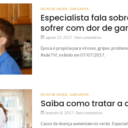
DICAS DE SAÚDE
,
GARGANTA
Especialista fala sob
sofrer com dor de ga
agosto 13, 2017
/
Sem comentários
Época é propícia para viroses, gripes, proble
RedeTV!, exibido em 07/07/2017.
DICAS DE SAÚDE
,
GARGANTA
Saiba como tratar a 
fevereiro 8, 2017
/
Sem comentários
Casos da doença aumentam no verão. Especiali