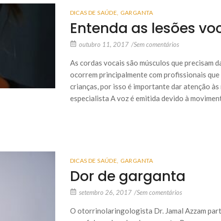
DICAS DE SAÚDE
,
GARGANTA
Entenda as lesões vo
outubro 11, 2017
/
Sem comentários
As cordas vocais são músculos que precisam d
ocorrem principalmente com profissionais que
crianças, por isso é importante dar atenção à
especialista A voz é emitida devido à movimen
DICAS DE SAÚDE
,
GARGANTA
Dor de garganta
setembro 26, 2017
/
Sem comentários
O otorrinolaringologista Dr. Jamal Azzam par