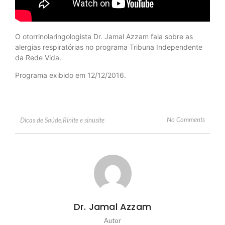
O otorrinolaringologista Dr. Jamal Azzam fala sobre as
alergias respiratórias no programa Tribuna Independente
da Rede Vida.
Programa exibido em 12/12/2016.
No Comments
Dicas de Saúde
,
Rinite e sinusite
Dr. Jamal Azzam
Autor