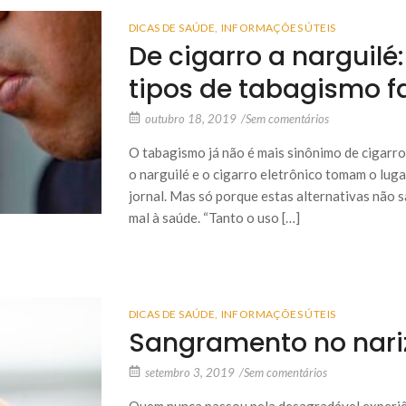
DICAS DE SAÚDE
,
INFORMAÇÕES ÚTEIS
De cigarro a narguilé:
tipos de tabagismo 
outubro 18, 2019
/
Sem comentários
O tabagismo já não é mais sinônimo de cigarro
o narguilé e o cigarro eletrônico tomam o lug
jornal. Mas só porque estas alternativas não 
mal à saúde. “Tanto o uso […]
DICAS DE SAÚDE
,
INFORMAÇÕES ÚTEIS
Sangramento no nariz
setembro 3, 2019
/
Sem comentários
Quem nunca passou pela desagradável experiê